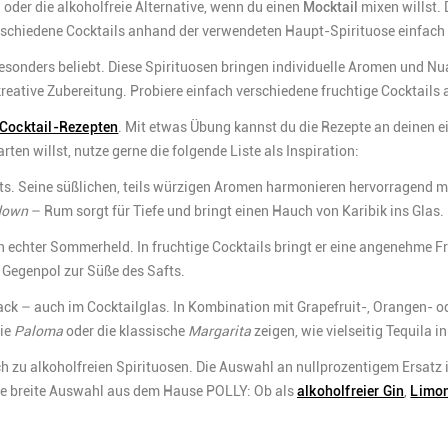
– oder die alkoholfreie Alternative, wenn du einen
Mocktail
mixen willst.
rschiedene Cocktails anhand der verwendeten Haupt-Spirituose einfach 
esonders beliebt
. Diese Spirituosen bringen individuelle Aromen und Nu
 kreative Zubereitung. Probiere einfach verschiedene fruchtige Cocktails 
Cocktail-Rezepten
. Mit etwas Übung kannst du die Rezepte an deinen 
en willst, nutze gerne die folgende Liste als Inspiration:
rits. Seine süßlichen, teils würzigen Aromen harmonieren hervorragend 
down
– Rum sorgt für Tiefe und bringt einen Hauch von Karibik ins Glas.
in echter Sommerheld. In fruchtige Cocktails bringt er eine angenehme F
 Gegenpol zur Süße des Safts.
back – auch im Cocktailglas. In Kombination mit Grapefruit-, Orangen- 
die
Paloma
oder die klassische
Margarita
zeigen, wie vielseitig Tequila 
ch zu alkoholfreien
Spirituosen. Die Auswahl an nullprozentigem Ersatz 
die breite Auswahl aus dem Hause POLLY: Ob als
alkoholfreier Gin
,
Limon