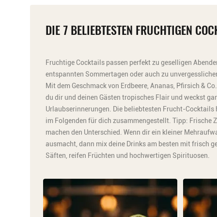
DIE 7 BELIEBTESTEN FRUCHTIGEN COC
Fruchtige Cocktails passen perfekt zu geselligen Abende
entspannten Sommertagen oder auch zu unvergesslichen
Mit dem Geschmack von Erdbeere, Ananas, Pfirsich & Co. 
du dir und deinen Gästen tropisches Flair und weckst ga
Urlaubserinnerungen. Die beliebtesten Frucht-Cocktails
im Folgenden für dich zusammengestellt. Tipp: Frische 
machen den Unterschied. Wenn dir ein kleiner Mehraufw
ausmacht, dann mix deine Drinks am besten mit frisch g
Säften, reifen Früchten und hochwertigen Spirituosen.