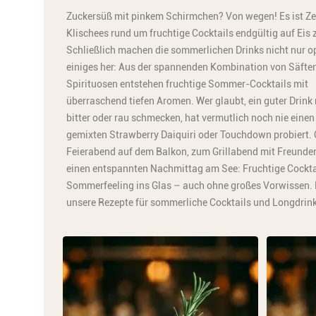
Zuckersüß mit pinkem Schirmchen? Von wegen! Es ist Zeit
Klischees rund um fruchtige Cocktails endgültig auf Eis 
Schließlich machen die sommerlichen Drinks nicht nur o
einiges her: Aus der spannenden Kombination von Säfte
Spirituosen entstehen fruchtige Sommer-Cocktails mit
überraschend tiefen Aromen. Wer glaubt, ein guter Drin
bitter oder rau schmecken, hat vermutlich noch nie einen
gemixten Strawberry Daiquiri oder Touchdown probiert.
Feierabend auf dem Balkon, zum Grillabend mit Freunden
einen entspannten Nachmittag am See: Fruchtige Cockta
Sommerfeeling ins Glas – auch ohne großes Vorwissen.
unsere Rezepte für sommerliche Cocktails und Longdrink