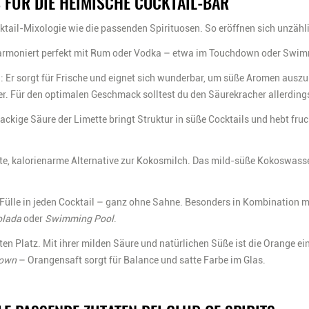
 FÜR DIE HEIMISCHE COCKTAIL-BAR
tail-Mixologie wie die passenden Spirituosen. So eröffnen sich unzähli
rmoniert perfekt mit Rum oder Vodka – etwa im Touchdown oder Swim
 Er sorgt für Frische und eignet sich wunderbar, um süße Aromen auszub
er. Für den optimalen Geschmack solltest du den Säurekracher allerdin
nackige Säure der Limette bringt Struktur in süße Cocktails und hebt fruc
te, kalorienarme Alternative zur Kokosmilch. Das mild-süße Kokoswasser
Fülle in jeden Cocktail – ganz ohne Sahne. Besonders in Kombination 
olada
oder
Swimming Pool
.
en Platz. Mit ihrer milden Säure und natürlichen Süße ist
die Orange
ein
own
– Orangensaft sorgt für Balance und satte Farbe im Glas.