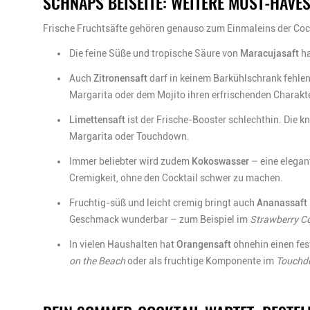
SCHNAPS BEISEITE: WEITERE MUST-HAVES
Frische Fruchtsäfte gehören genauso zum Einmaleins der Cock
Die feine Süße und tropische Säure von
Maracujasaft
ha
Auch
Zitronensaft
darf in keinem Barkühlschrank fehlen:
Margarita oder dem Mojito ihren erfrischenden Charakt
Limettensaft
ist der Frische-Booster schlechthin. Die k
Margarita oder Touchdown.
Immer beliebter wird zudem
Kokoswasser
– eine elegan
Cremigkeit, ohne den Cocktail schwer zu machen.
Fruchtig-süß und leicht cremig bringt auch
Ananassaft
Geschmack wunderbar – zum Beispiel im
Strawberry C
In vielen Haushalten hat
Orangensaft
ohnehin einen fest
on the Beach
oder als fruchtige Komponente im
Touchd