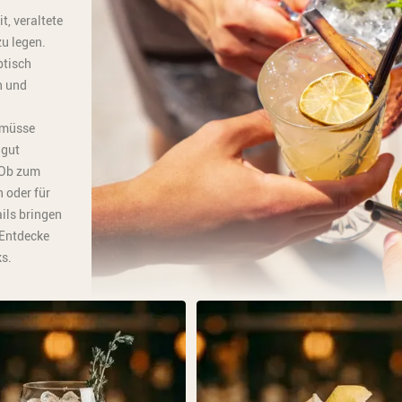
, veraltete
zu legen.
ptisch
n und
k müsse
 gut
 Ob zum
 oder für
ils bringen
 Entdecke
s.