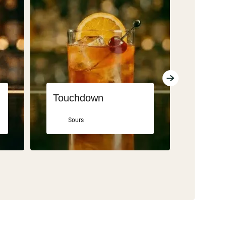
Touchdown
Swimm
Sours
Clas