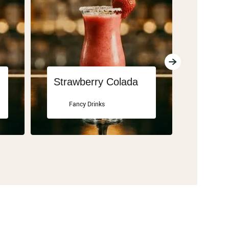
Strawberry Colada
Limonc
Fancy Drinks
Clas