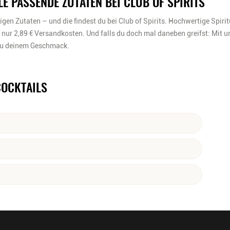
E PASSENDE ZUTATEN BEI CLUB OF SPIRITS
igen Zutaten – und die findest du bei
Club of Spirits
. Hochwertige Spiri
r nur
2,89 € Versandkosten
. Und falls du doch mal daneben greifst: Mit 
 zu deinem Geschmack.
COCKTAILS
er auch der
Swimming Pool
sind Beispiele für fruchtige
m Beispiel Ananassaft, Maracujasaft, Orangensaft oder
rs beliebt sind hier Rum, Gin und Tequila.
n Umfragen ergeben, dass viele Frauen gerne
Strawberry Colada
,