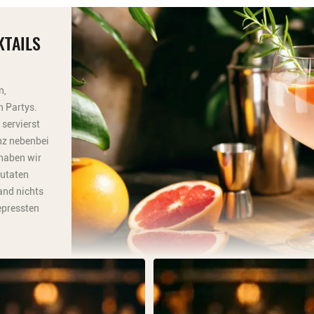
KTAILS
n,
 Partys.
servierst
nz nebenbei
 haben wir
Zutaten
and nichts
epressten