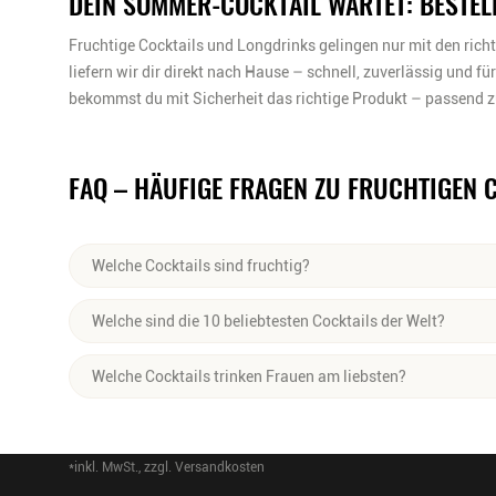
DEIN SOMMER-COCKTAIL WARTET: BESTELL
Fruchtige Cocktails und Longdrinks gelingen nur mit den richt
liefern wir dir direkt nach Hause – schnell, zuverlässig und fü
bekommst du mit Sicherheit das richtige Produkt – passend
FAQ – HÄUFIGE FRAGEN ZU FRUCHTIGEN 
Welche Cocktails sind fruchtig?
Sex on the Beach
,
Strawberry Daiquiri
,
Touchdown
,
Paloma
od
Welche sind die 10 beliebtesten Cocktails der Welt?
Cocktails
. Diese Drinks enthalten oft verschiedene Säfte, zu
Zitronensaft. Dazu kommen sommerliche Spirituosen – besonde
Margarita
Welche Cocktails trinken Frauen am liebsten?
Mojito
Cocktails sind keine Frage des Geschlechts. Allerdings habe
Daiquiri
Cosmopolitan
,
Aperol Spritz
und
Swimming Pool
trinken.
*inkl. MwSt., zzgl. Versandkosten
Piña Colada
Footer-Menü