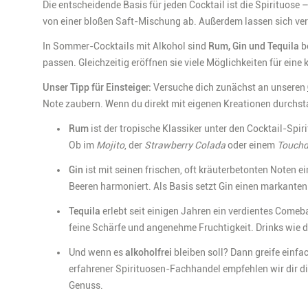
Die entscheidende Basis für jeden Cocktail ist die Spirituose 
von einer bloßen Saft-Mischung ab. Außerdem lassen sich ve
In Sommer-Cocktails mit Alkohol sind
Rum, Gin und Tequila
b
passen. Gleichzeitig eröffnen sie viele Möglichkeiten für eine
Unser Tipp für Einsteiger:
Versuche dich zunächst an unseren
Note zaubern. Wenn du direkt mit eigenen Kreationen durchstart
Rum
ist der tropische Klassiker unter den Cocktail-Spi
Ob im
Mojito
, der
Strawberry Colada
oder einem
Touch
Gin
ist m
it seinen frischen, oft kräuterbetonten Noten e
Beeren harmoniert. Als Basis setzt Gin einen markanten
Tequila
erlebt seit einigen Jahren ein verdientes Come
feine Schärfe und angenehme Fruchtigkeit. Drinks wie 
Und wenn es
alkoholfrei
bleiben soll? Dann greife einfa
erfahrener Spirituosen-Fachhandel empfehlen wir dir 
Genuss.