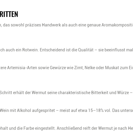
RITTEN
ren, das sowohl präzises Handwerk als auch eine genaue Aromakompositi
lich auch ein Rotwein. Entscheidend ist die Qualität – sie beeinflusst 
itere Artemisia-Arten sowie Gewürze wie Zimt, Nelke oder Muskat zum Ei
chritt erhält der Wermut seine charakteristische Bitterkeit und Würze 
e Wein mit Alkohol aufgespritet – meist auf etwa 15–18% vol. Das unter
lt und die Farbe eingestellt. Anschließend reift der Wermut je nach Her