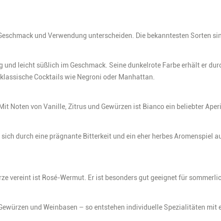
e, Geschmack und Verwendung unterscheiden. Die bekanntesten Sorten si
g und leicht süßlich im Geschmack. Seine dunkelrote Farbe erhält er du
ür klassische Cocktails wie Negroni oder Manhattan.
Mit Noten von Vanille, Zitrus und Gewürzen ist Bianco ein beliebter Aperit
sich durch eine prägnante Bitterkeit und ein eher herbes Aromenspiel au
rze vereint ist Rosé-Wermut. Er ist besonders gut geeignet für sommerli
 Gewürzen und Weinbasen – so entstehen individuelle Spezialitäten mit e