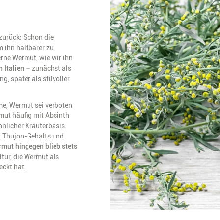
 zurück: Schon die
 ihn haltbarer zu
rne Wermut, wie wir ihn
 Italien
– zunächst als
, später als stilvoller
me, Wermut sei verboten
mut häufig mit Absinth
hnlicher Kräuterbasis.
n Thujon-Gehalts und
mut hingegen blieb stets
ltur, die Wermut als
eckt hat.