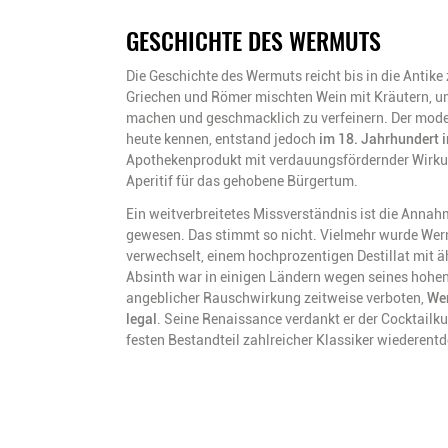
GESCHICHTE DES WERMUTS
Die Geschichte des Wermuts reicht bis in die Antike
Griechen und Römer mischten Wein mit Kräutern, um
machen und geschmacklich zu verfeinern. Der mode
heute kennen, entstand jedoch
im 18. Jahrhundert in
Apothekenprodukt mit verdauungsfördernder Wirkung
Aperitif für das gehobene Bürgertum.
Ein weitverbreitetes Missverständnis ist die Annah
gewesen. Das stimmt so nicht. Vielmehr wurde Wer
verwechselt, einem hochprozentigen Destillat mit ä
Absinth war in einigen Ländern wegen seines hohe
angeblicher Rauschwirkung zeitweise verboten,
Wer
legal
. Seine Renaissance verdankt er der Cocktailku
festen Bestandteil zahlreicher Klassiker wiederentd