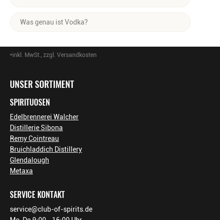
Kartoffeln oder Melasse hergestellt. Je nach Grundstoff
Schreibweise vor allem im englischsprachigen Raum
variiert auch der Geschmack.
Der »beste
« Vodka hängt
von deinem persönlichen
etabliert hat.
Was genau ist Vodka?
Geschmack ab. Wenn du aber einen echten Premium-
Vodka probieren möchtest, empfehlen wir dir den
Chopin
Vodka ist eine klare Spirituose mit mindestens 37,5%
Family Reserve Vodka
. Dieser besonders hochwertige
Alkohol. Seine besondere Reinheit erhält Vodka durch
*inkl. MwSt., zzgl. Versandkosten
Footer-Menü
Schnaps aus Polen punktet mit einem cremigen
mehrfache Destillation. Bekannt ist Vodka außerdem für
Mundgefühl sowie einem klaren und komplexen
seinen unaufdringlichen Geschmack – etwa als Cocktail-
UNSER SORTIMENT
Geschmack.
Zutat.
SPIRITUOSEN
Edelbrennerei Walcher
Distillerie Sibona
Remy Cointreau
Bruichladdich Distillery
Glendalough
Metaxa
SERVICE KONTAKT
service@club-of-spirits.de