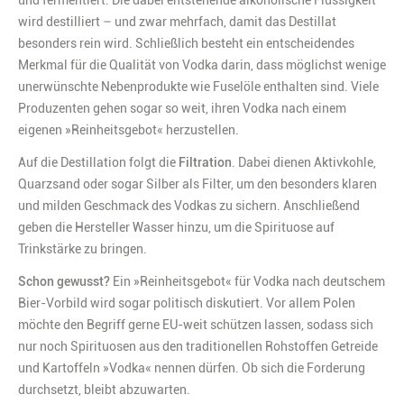
und fermentiert. Die dabei entstehende alkoholische Flüssigkeit
wird destilliert – und zwar mehrfach, damit das Destillat
besonders rein wird. Schließlich besteht ein entscheidendes
Merkmal für die Qualität von Vodka darin, dass möglichst wenige
unerwünschte Nebenprodukte wie Fuselöle enthalten sind. Viele
Produzenten gehen sogar so weit, ihren Vodka nach einem
eigenen »Reinheitsgebot« herzustellen.
Auf die Destillation folgt die
Filtration
. Dabei dienen Aktivkohle,
Quarzsand oder sogar Silber als Filter, um den besonders klaren
und milden Geschmack des Vodkas zu sichern. Anschließend
geben die Hersteller Wasser hinzu, um die Spirituose auf
Trinkstärke zu bringen.
Schon gewusst?
Ein »Reinheitsgebot
« für Vodka nach deutschem
Bier-Vorbild wird sogar politisch diskutiert. Vor allem Polen
möchte den Begriff gerne EU-weit schützen lassen, sodass sich
nur noch Spirituosen aus den traditionellen Rohstoffen Getreide
und Kartoffeln »Vodka« nennen dürfen. Ob sich die Forderung
durchsetzt, bleibt abzuwarten.