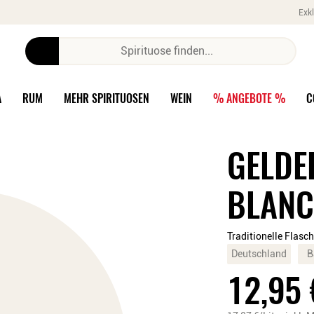
Exkl
A
RUM
MEHR SPIRITUOSEN
WEIN
% ANGEBOTE %
C
GELDE
BLANC
Traditionelle Flas
Deutschland
B
12,95