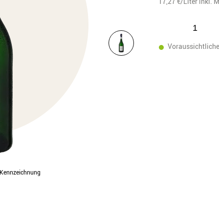
17,27
€/Liter
inkl. 
Voraussichtliche
l-Kennzeichnung