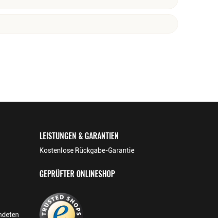
je steht die erlesene Hauskomposition »Carte
esen gefragten Premiumsekt aus den Rebsorten Pineau
weißen Früchten wie Birne und Pfirsich in die Nase.
ute eine Flasche Geldermann Sekt in der Hand hält,
nsere Gläser zusammen mit vielen Geldermann-Fans:
LEISTUNGEN & GARANTIEN
Kostenlose Rückgabe-Garantie
GEPRÜFTER ONLINESHOP
endeten