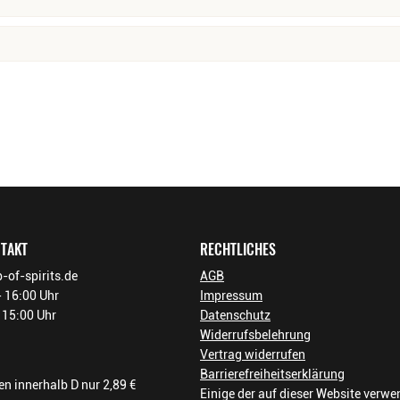
nießer! Das bringt Geldermann auf den Punkt. Heute mehr denn 
Kundenmeinungen
estlichen Anlass bereit. Kellermeister Marc Gauchey kreiert di
legant und mit edler Perlage steigen die vornehmen Aromen von 
unde der deutschen Sektkultur mit französischer Seele.»Wer he
 in der Hand.« Wir könnten es nicht besser sagen und heben u
ickelnder Frische!
rgunder, Ugni Blanc
risch
NTAKT
RECHTLICHES
-of-spirits.de
AGB
 16:00 Uhr
Impressum
- 15:00 Uhr
Datenschutz
Widerrufsbelehrung
Vertrag widerrufen
Barrierefreiheitserklärung
n innerhalb D nur 2,89 €
Einige der auf dieser Website verw