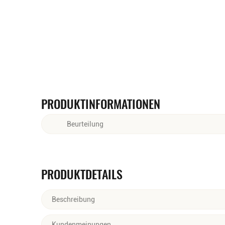
PRODUKTINFORMATIONEN
Beurteilung
Dieser Premiumsekt überzeugt mit einer edlen Perl
weißen Früchten wie Birne und Pfirsich.
PRODUKTDETAILS
Beschreibung
DAS PRICKELN ENDET NIE!
Kundenmeinungen