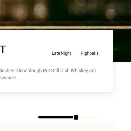
T
Late Night
Highballs
schen Glendalough Pot Still Irish Whiskey mit
dawasser.