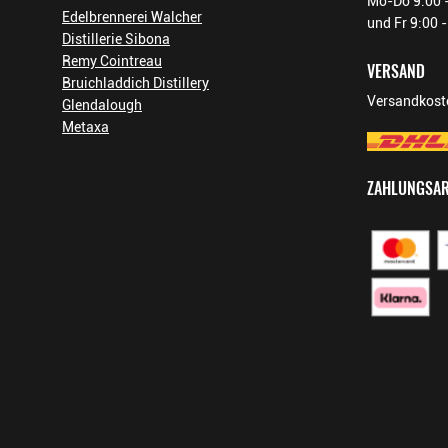
Mo-Do 9:00 -
Edelbrennerei Walcher
und Fr 9:00 
Distillerie Sibona
Remy Cointreau
VERSAND
Bruichladdich Distillery
Versandkoste
Glendalough
Metaxa
ZAHLUNGSA